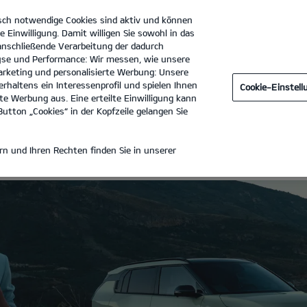
sch notwendige Cookies sind aktiv und können
e Einwilligung. Damit willigen Sie sowohl in das
 anschließende Verarbeitung der dadurch
se und Performance: Wir messen, wie unsere
Autocenter Dresen GmbH
Tel. :
02131 - 7999600
rketing und personalisierte Werbung: Unsere
rhaltens ein Interessenprofil und spielen Ihnen
Cookie-Einstel
e Werbung aus. Eine erteilte Einwilligung kann
utton „Cookies“ in der Kopfzeile gelangen Sie
ZEUGE
n und Ihren Rechten finden Sie in unserer