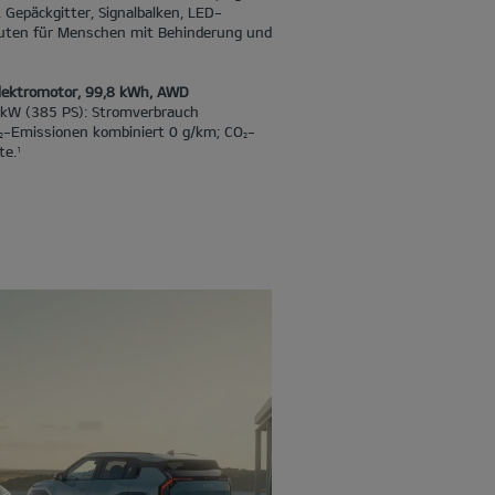
Gepäckgitter, Signalbalken, LED-
uten für Menschen mit Behinderung und
Elektromotor, 99,8 kWh, AWD
 kW (385 PS): Stromverbrauch
-Emissionen kombiniert 0 g/km; CO
-
2
2
te.
1