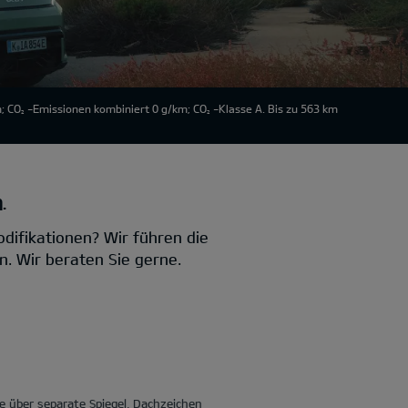
; CO
-Emissionen kombiniert 0 g/km; CO
-Klasse A. Bis zu 563 km
2
2
.
difikationen? Wir führen die
. Wir beraten Sie gerne.
 über separate Spiegel, Dachzeichen