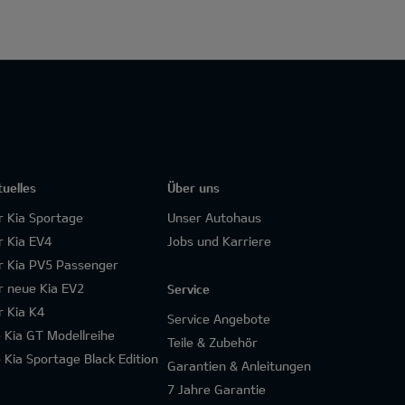
tuelles
Über uns
r Kia Sportage
Unser Autohaus
r Kia EV4
Jobs und Karriere
r Kia PV5 Passenger
r neue Kia EV2
Service
r Kia K4
Service Angebote
e Kia GT Modellreihe
Teile & Zubehör
e Kia Sportage Black Edition
Garantien & Anleitungen
7 Jahre Garantie