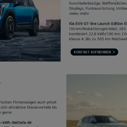
Kunstlederbezüge, Waffenkästen, 
Displays, Funkausrüstung, Umba
vieles mehr.
Kia EV9 GT-line Launch Edition 
(Strom/Reduktionsgetriebe); 283
kombiniert 22,8 kWh/100 km; CO
Klasse A. Bis zu 505 km Reichwei
KONTAKT AUFNEHMEN
.
trischen Firmenwagen auch privat
sich attraktive Steuervorteile bis
e gerne.
4-kWh-Batterie Air