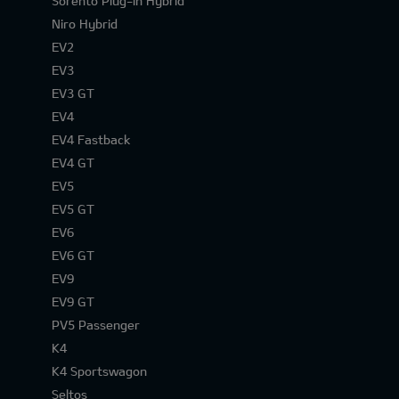
Sorento Plug-in Hybrid
Niro Hybrid
EV2
EV3
EV3 GT
EV4
EV4 Fastback
EV4 GT
EV5
EV5 GT
EV6
EV6 GT
EV9
EV9 GT
PV5 Passenger
K4
K4 Sportswagon
Seltos