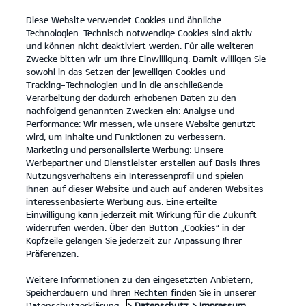
Diese Website verwendet Cookies und ähnliche
open
Technologien. Technisch notwendige Cookies sind aktiv
menu
und können nicht deaktiviert werden. Für alle weiteren
KONTAKT
Zwecke bitten wir um Ihre Einwilligung. Damit willigen Sie
sowohl in das Setzen der jeweiligen Cookies und
Tracking-Technologien und in die anschließende
Laden im Unternehmen
Verarbeitung der dadurch erhobenen Daten zu den
nachfolgend genannten Zwecken ein: Analyse und
...
LADEN IM UNTERNEHMEN
Performance: Wir messen, wie unsere Website genutzt
wird, um Inhalte und Funktionen zu verbessern.
Marketing und personalisierte Werbung: Unsere
Werbepartner und Dienstleister erstellen auf Basis Ihres
Nutzungsverhaltens ein Interessenprofil und spielen
Ihnen auf dieser Website und auch auf anderen Websites
interessenbasierte Werbung aus. Eine erteilte
Einwilligung kann jederzeit mit Wirkung für die Zukunft
widerrufen werden. Über den Button „Cookies“ in der
Kopfzeile gelangen Sie jederzeit zur Anpassung Ihrer
Präferenzen.
Weitere Informationen zu den eingesetzten Anbietern,
Speicherdauern und Ihren Rechten finden Sie in unserer
Datenschutzerklärung.
> Datenschutz
> Impressum