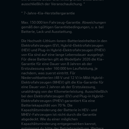
ausschließlich der Veranschaulichung. *
* 7-Jahre-Kia-Herstellergarantie
Max. 150.000 km Fahrzeug-Garantie. Abweichungen
gemäß den gültigen Garantiebedingungen, u. a. bei
Batterie, Lack und Ausstattung.
Die Hochvolt-Lithium-Ionen-Batterieeinheiten in den
Elektrofahrzeugen (EV), Hybrid-Elektrofahrzeugen
(HEV) und Plug-in Hybrid-Elektrofahrzeugen (PHEV)
von Kia sind auf eine lange Lebensdauer ausgelegt.
Für diese Batterien gilt ab Modelljahr 2026 die Kia-
Garantie für eine Dauer von 8 Jahren ab der
Erstzulassung oder 160.000 km Laufleistung, je
nachdem, was zuerst eintritt. Für
Niedervoltbatterien (48 V und 12 V) in Mild-Hybrid-
Elektrofahrzeugen (MHEV) gilt die Kia-Garantie für
eine Dauer von 2 Jahren ab der Erstzulassung,
unabhängig von der Kilometerleistung. Ausschließlich
bei den Elektrofahrzeugen (EV) und Plug-in Hybrid-
Elektrofahrzeugen (PHEV) garantiert Kia eine
Batteriekapazität von 70 %. Die
Kapazitätsminderung der Batterie in HEV- und
MHEV-Fahrzeugen ist nicht durch die Garantie
abgedeckt. Wie du einer möglichen
Kapazitätsminderung entgegenwirken kannst,
entnimmst du bitte der Betriebsanleitung. Weitere