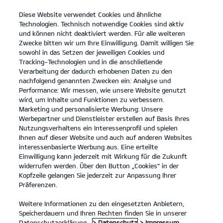
Diese Website verwendet Cookies und ähnliche
open
Technologien. Technisch notwendige Cookies sind aktiv
menu
und können nicht deaktiviert werden. Für alle weiteren
KONTAKT
Zwecke bitten wir um Ihre Einwilligung. Damit willigen Sie
sowohl in das Setzen der jeweiligen Cookies und
Tracking-Technologien und in die anschließende
Der Kia K4
Probefahrt / Angebot
Verarbeitung der dadurch erhobenen Daten zu den
nachfolgend genannten Zwecken ein: Analyse und
...
...
DER KIA K4
Konfigurator
Performance: Wir messen, wie unsere Website genutzt
Der neue Kia K4.
wird, um Inhalte und Funktionen zu verbessern.
Marketing und personalisierte Werbung: Unsere
Werbepartner und Dienstleister erstellen auf Basis Ihres
Komfort in jedem Detail.
Nutzungsverhaltens ein Interessenprofil und spielen
Ihnen auf dieser Website und auch auf anderen Websites
interessenbasierte Werbung aus. Eine erteilte
Einwilligung kann jederzeit mit Wirkung für die Zukunft
widerrufen werden. Über den Button „Cookies“ in der
Kopfzeile gelangen Sie jederzeit zur Anpassung Ihrer
Präferenzen.
Weitere Informationen zu den eingesetzten Anbietern,
Speicherdauern und Ihren Rechten finden Sie in unserer
Datenschutzerklärung.
> Datenschutz
> Impressum