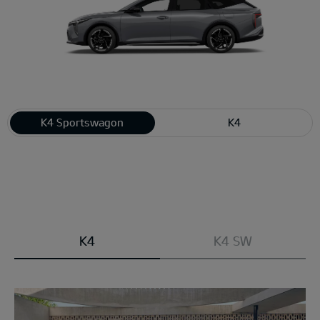
K4 Sportswagon
K4
Modell
K4
K4 SW
wählen: