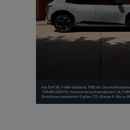
Kia EV4 58.3-kWh-Batterie, FWD Air (Strom/Reduktion
150 kW (204 PS): Stromverbrauch kombiniert 14,7 kW
Emissionen kombiniert 0 g/km; CO₂-Klasse A. Bis zu 4