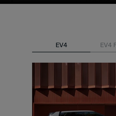
Modell
EV4
EV4 
wählen: