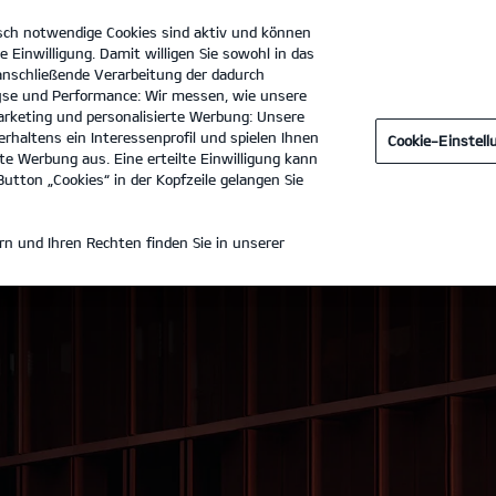
sch notwendige Cookies sind aktiv und können
e Einwilligung. Damit willigen Sie sowohl in das
 anschließende Verarbeitung der dadurch
se und Performance: Wir messen, wie unsere
Autocenter Dresen GmbH
Tel. :
02131 - 7999600
rketing und personalisierte Werbung: Unsere
rhaltens ein Interessenprofil und spielen Ihnen
Cookie-Einstel
Zubehör
e Werbung aus. Eine erteilte Einwilligung kann
utton „Cookies“ in der Kopfzeile gelangen Sie
n und Ihren Rechten finden Sie in unserer
m Licht.