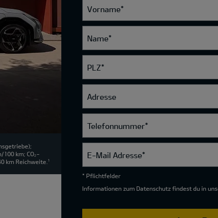
Vorname
*
Name
*
PLZ
*
Adresse
Telefonnummer
*
sgetriebe);
E-Mail Adresse
*
h/100 km; CO₂-
40 km Reichweite.
1
* Pflichtfelder
Informationen zum Datenschutz findest du in un