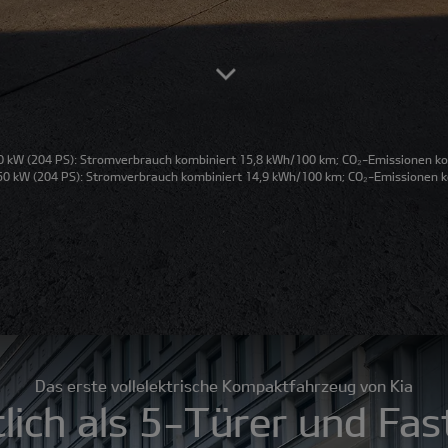
 kW (204 PS): Stromverbrauch kombiniert 15,8 kWh/100 km; CO₂-Emissionen kom
0 kW (204 PS): Stromverbrauch kombiniert 14,9 kWh/100 km; CO₂-Emissionen ko
Das erste vollelektrische Kompaktfahrzeug von Kia
tlich als 5-Türer und Fas