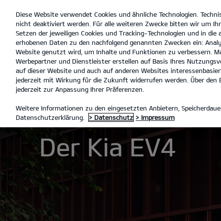
Diese Website verwendet Cookies und ähnliche Technologien. Techni
open
nicht deaktiviert werden. Für alle weiteren Zwecke bitten wir um Ihr
menu
Setzen der jeweiligen Cookies und Tracking-Technologien und in die
erhobenen Daten zu den nachfolgend genannten Zwecken ein: Analy
Website genutzt wird, um Inhalte und Funktionen zu verbessern. Ma
Werbepartner und Dienstleister erstellen auf Basis Ihres Nutzungsve
Der EV4
Entdecken
auf dieser Website und auch auf anderen Websites interessenbasiert
jederzeit mit Wirkung für die Zukunft widerrufen werden. Über den B
jederzeit zur Anpassung Ihrer Präferenzen.
MODELLE
EV4
DER EV4
Weitere Informationen zu den eingesetzten Anbietern, Speicherdauer
Datenschutzerklärung.
> Datenschutz
> Impressum
Der Kia EV4
Entdecke die Welt in neue