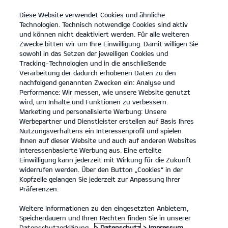
Diese Website verwendet Cookies und ähnliche
open
Technologien. Technisch notwendige Cookies sind aktiv
menu
und können nicht deaktiviert werden. Für alle weiteren
KONTAKT
Zwecke bitten wir um Ihre Einwilligung. Damit willigen Sie
sowohl in das Setzen der jeweiligen Cookies und
Tracking-Technologien und in die anschließende
DATENSCHUTZ
Verarbeitung der dadurch erhobenen Daten zu den
nachfolgend genannten Zwecken ein: Analyse und
Performance: Wir messen, wie unsere Website genutzt
DATENSCHUTZ
wird, um Inhalte und Funktionen zu verbessern.
Marketing und personalisierte Werbung: Unsere
Inhaltsverzeichnis
Werbepartner und Dienstleister erstellen auf Basis Ihres
Nutzungsverhaltens ein Interessenprofil und spielen
Ihnen auf dieser Website und auch auf anderen Websites
Allgemeine Hinweise
interessenbasierte Werbung aus. Eine erteilte
1. Anwendungsbereich - verantwortliche Stelle -
Einwilligung kann jederzeit mit Wirkung für die Zukunft
widerrufen werden. Über den Button „Cookies“ in der
Datenschutzbeauftragter
Kopfzeile gelangen Sie jederzeit zur Anpassung Ihrer
Präferenzen.
2. Wie erfassen wir Ihre Daten?
3. Probefahrt
Weitere Informationen zu den eingesetzten Anbietern,
Speicherdauern und Ihren Rechten finden Sie in unserer
4. Gewinnspiele
Datenschutzerklärung.
> Datenschutz
> Impressum