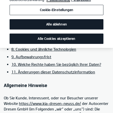
5. Kategorien von Empfängern personenbezogener
Cookie-Einstellungen
Daten
6. Einsatz von Social-Media-Plug-ins im Rahmen von
Alle ablehnen
Social Media
7. Einbindung von Diensten und Inhalten weiterer
Alle Cookies akzeptieren
Dritter
8. Cookies und ähnliche Technologien
9. Aufbewahrungsfrist
10. Welche Rechte haben Sie bezüglich Ihrer Daten?
11. Änderungen dieser Datenschutzinformation
Allgemeine Hinweise
Ob Sie Kunde, Interessent, oder nur Besucher unserer
Website
https://www.kia-dresen-neuss.de/
der Autocenter
Dresen GmbH (im Folgenden „wir“ oder „uns“) sind: Die